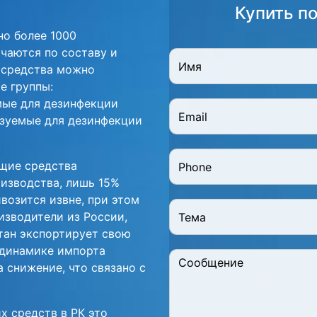
Купить п
но более 1000
чаются по составу и
 средства можно
е группы:
мые для дезинфекции
ьзуемые для дезинфекции
щие средства
оизводства, лишь 15%
возится извне, при этом
зводители из России,
тан экспортирует свою
 динамике импорта
а снижение, что связано с
 средств в РК это